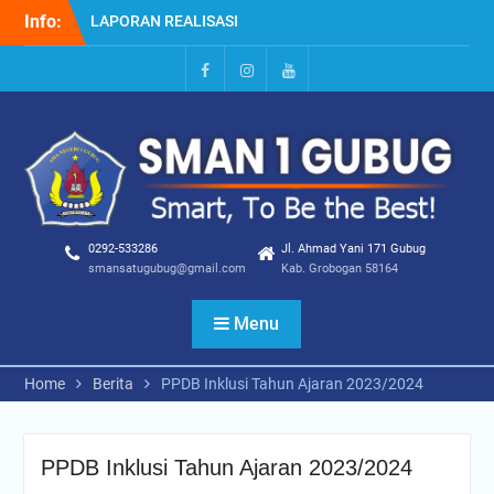
Skip
Info:
LAPORAN REALISASI
to
PENGGUNAAN DANA BOS
content
REGULER TAHAP 1 TH
2026
Facebook
Instagram
Youtube
Hasil Seleksi SPMB 2026
dan DAFTAR ULANG
0292-533286
Jl. Ahmad Yani 171 Gubug
smansatugubug@gmail.com
Kab. Grobogan 58164
Menu
Home
Berita
PPDB Inklusi Tahun Ajaran 2023/2024
PPDB Inklusi Tahun Ajaran 2023/2024