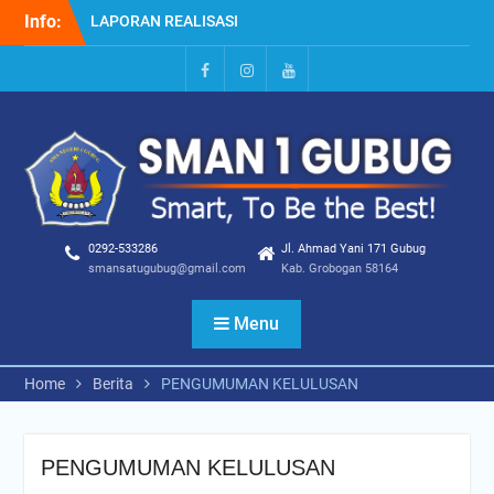
Skip
Info:
LAPORAN REALISASI
to
PENGGUNAAN DANA BOS
content
REGULER TAHAP 1 TH
2026
Facebook
Instagram
Youtube
Hasil Seleksi SPMB 2026
dan DAFTAR ULANG
0292-533286
Jl. Ahmad Yani 171 Gubug
smansatugubug@gmail.com
Kab. Grobogan 58164
Menu
Home
Berita
PENGUMUMAN KELULUSAN
PENGUMUMAN KELULUSAN