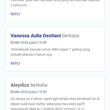
mendidik saya dan memberi ilmu yang bermanfaat selama
3 tahun ini.
REPLY
Vanessa Aulia Destiani
berkata:
Mei 2026 pukul 19:08
Terimakasih banyak untuk SMA negeri 1 gubug yang
terbaik selama 3 tahun nya.
REPLY
Alaydiza
berkata:
Mei 2026 pukul 19:20
Ga terasa ya 3 tahun cepat bgt berlalu dulu berdesak”an di
depan aula buat daftar sekarang mau lulus aja🥺
terimakasih SMA N 1 GUBUG BEST School🤍🫰🏻