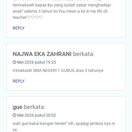
terimakasih bapak ibu yang sudah sabar menghadapi
anak” selama 3 tahun ini You mean a lot in my life oh
teacher🤍🤍🤍🤍
REPLY
NAJWA EKA ZAHRANI
berkata:
Mei 2026 pukul 19:25
trimakasih SMA NEGERI 1 GUBUG atas 3 tahunya
REPLY
gue
berkata:
Mei 2026 pukul 20:02
wah gue bakal kangen temen” nih, apalagi jamkos nya ni
ye