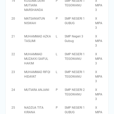
19
KUSUMA DEWI
P
SMP NEGERI 1
X
MUTIARA
TEGOWANU
MIPA
MARSHANDA
3
20
MATSANIATUN
P
SMP NEGERI 1
X
NISWAH
GUBUG
MIPA
3
21
MUHAMMAD AZKA
L
SMP Negeri 3
X
TASLIMI
Gubug
MIPA
3
22
MUHAMMAD
L
SMP NEGERI 1
X
MUZAKKI SAIFUL
TEGOWANU
MIPA
HAKIM
3
23
MUHAMMAD RIFQI
L
SMP NEGERI 1
X
HIDAYAT
TEGOWANU
MIPA
3
24
MUTIARA ANJANI
P
SMP NEGERI 2
X
TEGOWANU
MIPA
3
25
NADZUA TITA
P
SMP NEGERI 1
X
KIRANA
GUBUG
MIPA