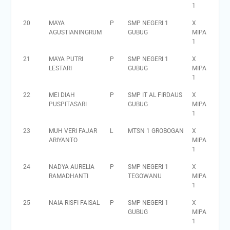
1
20
MAYA
P
SMP NEGERI 1
X
AGUSTIANINGRUM
GUBUG
MIPA
1
21
MAYA PUTRI
P
SMP NEGERI 1
X
LESTARI
GUBUG
MIPA
1
22
MEI DIAH
P
SMP IT AL FIRDAUS
X
PUSPITASARI
GUBUG
MIPA
1
23
MUH VERI FAJAR
L
MTSN 1 GROBOGAN
X
ARIYANTO
MIPA
1
24
NADYA AURELIA
P
SMP NEGERI 1
X
RAMADHANTI
TEGOWANU
MIPA
1
25
NAIA RISFI FAISAL
P
SMP NEGERI 1
X
GUBUG
MIPA
1