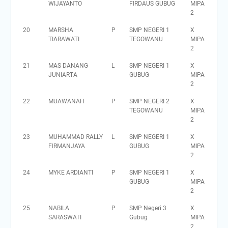
WIJAYANTO
FIRDAUS GUBUG
MIPA
2
20
MARSHA
P
SMP NEGERI 1
X
TIARAWATI
TEGOWANU
MIPA
2
21
MAS DANANG
L
SMP NEGERI 1
X
JUNIARTA
GUBUG
MIPA
2
22
MUAWANAH
P
SMP NEGERI 2
X
TEGOWANU
MIPA
2
23
MUHAMMAD RALLY
L
SMP NEGERI 1
X
FIRMANJAYA
GUBUG
MIPA
2
24
MYKE ARDIANTI
P
SMP NEGERI 1
X
GUBUG
MIPA
2
25
NABILA
P
SMP Negeri 3
X
SARASWATI
Gubug
MIPA
2