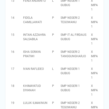
13
FERDI ARDIANTO
L
SMP NEGERI 1
X
GUBUG
MIPA
1
14
FIDELA
P
SMP NEGERI 2
X
CAMILLAWATI
TEGOWANU
MIPA
1
15
INTAN AZZAHRA
P
SMP IT AL FIRDAUS
X
SALSABILA
GUBUG
MIPA
1
16
ISHA SORAYA
P
SMP NEGERI 2
X
PRATIWI
TANGGUNGHARJO
MIPA
1
17
IVAN RAFLIDEO
L
SMP NEGERI 1
X
GUBUG
MIPA
1
18
KHIMAYATUD
P
SMP NEGERI 1
X
DIYANAH
GUBUG
MIPA
1
19
LULUK ILMAKNUN
P
SMP NEGERI 2
X
TEGOWANU
MIPA