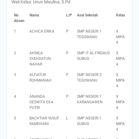
Wali Kelas: Unun Maulina, S.Pd
No.
Nama
L/P
Asal Sekolah
Kelas
Absen
1
ACHICA ERIKA
P
SMP NEGERI 1
X
TEGOWANU
MIPA
4
2
AKMILA
P
SMP IT AL FIRDAUS
X
SYAHDATUN
GUBUG
MIPA
NAHAR
4
3
ALFIATUR
P
SMP NEGERI 2
X
ROHMANIAH
TEGOWANU
MIPA
4
4
ANANDA
P
SMP NEGERI 1
X
DESWITA EKA
KARANGAWEN
MIPA
PUTRI
4
5
BACHTIAR YUSUF
L
SMP NEGERI 1
X
RAMDHANI
GUBUG
MIPA
4