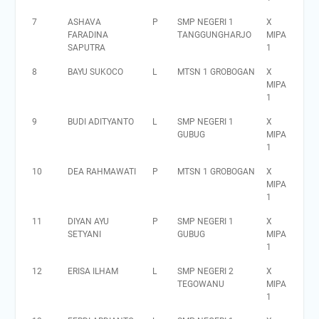
7
ASHAVA
P
SMP NEGERI 1
X
FARADINA
TANGGUNGHARJO
MIPA
SAPUTRA
1
8
BAYU SUKOCO
L
MTSN 1 GROBOGAN
X
MIPA
1
9
BUDI ADITYANTO
L
SMP NEGERI 1
X
GUBUG
MIPA
1
10
DEA RAHMAWATI
P
MTSN 1 GROBOGAN
X
MIPA
1
11
DIYAN AYU
P
SMP NEGERI 1
X
SETYANI
GUBUG
MIPA
1
12
ERISA ILHAM
L
SMP NEGERI 2
X
TEGOWANU
MIPA
1