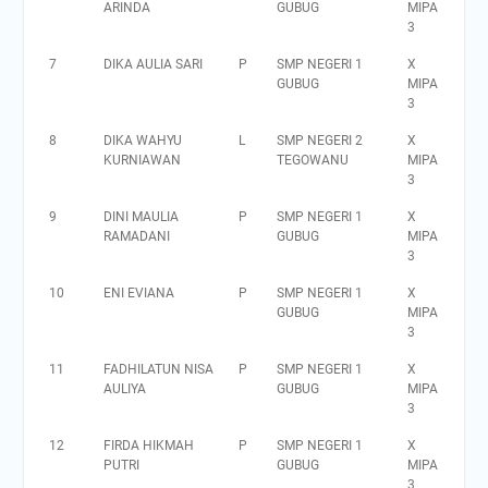
ARINDA
GUBUG
MIPA
3
7
DIKA AULIA SARI
P
SMP NEGERI 1
X
GUBUG
MIPA
3
8
DIKA WAHYU
L
SMP NEGERI 2
X
KURNIAWAN
TEGOWANU
MIPA
3
9
DINI MAULIA
P
SMP NEGERI 1
X
RAMADANI
GUBUG
MIPA
3
10
ENI EVIANA
P
SMP NEGERI 1
X
GUBUG
MIPA
3
11
FADHILATUN NISA
P
SMP NEGERI 1
X
AULIYA
GUBUG
MIPA
3
12
FIRDA HIKMAH
P
SMP NEGERI 1
X
PUTRI
GUBUG
MIPA
3