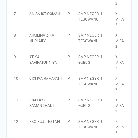
2
7
ANISA ISTIQOMAH
P
SMP NEGERI 1
X
TEGOWANU
MIPA
2
8
ARMEINA ZIKA
P
SMP NEGERI 1
X
NURLAILY
TEGOWANU
MIPA
2
9
ATIKA
P
SMP NEGERI 1
X
SAFIRATUNNISA
GUBUG
MIPA
2
10
CICI IVA RAMAYANI
P
SMP NEGERI 1
X
TEGOWANU
MIPA
2
11
DIAH AYU
P
SMP NEGERI 1
X
RAMANDHANI
GUBUG
MIPA
2
12
EKO PUJI LESTARI
P
SMP NEGERI 1
X
TEGOWANU
MIPA
2