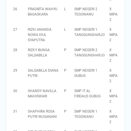
26
PRADIBTA WAHYU
L
SMP NEGERI 2
X
BAGASKARA
TEGOWANU
MIPA
2
27
RIZKI ANANDA
L
SMP NEGERI 1
X
NOWA EKA
TANGGUNGHARJO
MIPA
SYAPUTRA
2
28
RIZKY BUNGA
P
SMP NEGERI 2
X
SALSABILLA
TANGGUNGHARJO
MIPA
2
29
SALSABILLA DIANA
P
SMP NEGERI 1
X
PUTRI
GUBUG
MIPA
2
30
SHANDY NAVILLA
P
SMP IT AL
X
MAHISWARI
FIRDAUS GUBUG
MIPA
2
31
SHAPHIRA ROSA
P
SMP NEGERI 1
X
PUTRI WUSANANI
TEGOWANU
MIPA
2