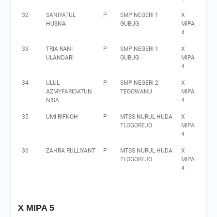
32
SANIYATUL
P
SMP NEGERI 1
X
HUSNA
GUBUG
MIPA
4
33
TRIA RANI
P
SMP NEGERI 1
X
ULANDARI
GUBUG
MIPA
4
34
ULUL
P
SMP NEGERI 2
X
AZMYFARIDATUN
TEGOWANU
MIPA
NISA
4
35
UMI RIFKOH
P
MTSS NURUL HUDA
X
TLOGOREJO
MIPA
4
36
ZAHRA RULLIYANT
P
MTSS NURUL HUDA
X
TLOGOREJO
MIPA
4
X MIPA 5