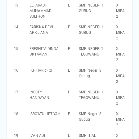
13
ELFARABI
L
SMP NEGERI 1
X
MUHAMMAD
GUBUG
MIPA
SULTHON
2
14
FARISKA DEVI
P
SMP NEGERI 1
X
APRILIANA
GUBUG
MIPA
2
15
FRESHITA DINDA
P
SMP NEGERI 1
X
OKTAVIANI
TEGOWANU
MIPA
2
16
IKHTIARRIFQI
L
SMP Negeri 3
X
Gubug
MIPA
2
17
INESTY
P
SMP NEGERI 1
X
HANDAYANI
TEGOWANU
MIPA
2
18
ISRO'ATUL IFTIYAH
P
SMP Negeri 3
X
Gubug
MIPA
2
19
IVAN ADI
L
SMP IT AL
X