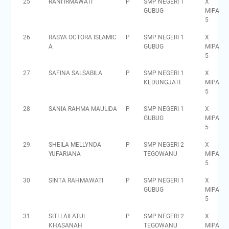
25
RANI IRMAWATI
P
SMP NEGERI 1
X
GUBUG
MIPA
5
26
RASYA OCTORA ISLAMIC
P
SMP NEGERI 1
X
A
GUBUG
MIPA
5
27
SAFINA SALSABILA
P
SMP NEGERI 1
X
KEDUNGJATI
MIPA
5
28
SANIA RAHMA MAULIDA
P
SMP NEGERI 1
X
GUBUG
MIPA
5
29
SHEILA MELLYNDA
P
SMP NEGERI 2
X
YUFARIANA
TEGOWANU
MIPA
5
30
SINTA RAHMAWATI
P
SMP NEGERI 1
X
GUBUG
MIPA
5
31
SITI LAILATUL
P
SMP NEGERI 2
X
KHASANAH
TEGOWANU
MIPA