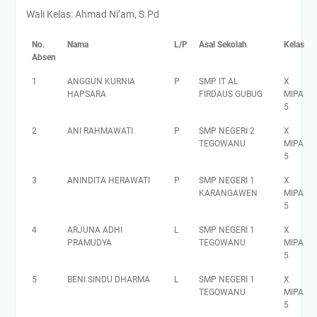
Wali Kelas: Ahmad Ni’am, S.Pd
No.
Nama
L/P
Asal Sekolah
Kelas
Absen
1
ANGGUN KURNIA
P
SMP IT AL
X
HAPSARA
FIRDAUS GUBUG
MIPA
5
2
ANI RAHMAWATI
P
SMP NEGERI 2
X
TEGOWANU
MIPA
5
3
ANINDITA HERAWATI
P
SMP NEGERI 1
X
KARANGAWEN
MIPA
5
4
ARJUNA ADHI
L
SMP NEGERI 1
X
PRAMUDYA
TEGOWANU
MIPA
5
5
BENI SINDU DHARMA
L
SMP NEGERI 1
X
TEGOWANU
MIPA
5