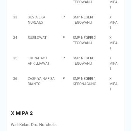
TEGOWANU
MIPA
1
33
SILVIA EKA
P
SMP NEGERI 1
X
NURLAILY
TEGOWANU
MIPA
1
34
SUSILOWATI
P
SMP NEGERI 2
X
TEGOWANU
MIPA
1
35
TRI RAHAYU
P
SMP NEGERI 1
X
APRILLIAWATI
TEGOWANU
MIPA
1
36
ZASKIYA NAFISA
P
SMP NEGERI 1
X
DIANTO
KEBONAGUNG
MIPA
1
X MIPA 2
Wali Kelas: Drs. Nurcholis