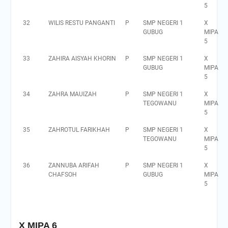
5
32
WILIS RESTU PANGANTI
P
SMP NEGERI 1
X
GUBUG
MIPA
5
33
ZAHIRA AISYAH KHORIN
P
SMP NEGERI 1
X
GUBUG
MIPA
5
34
ZAHRA MAUIZAH
P
SMP NEGERI 1
X
TEGOWANU
MIPA
5
35
ZAHROTUL FARIKHAH
P
SMP NEGERI 1
X
TEGOWANU
MIPA
5
36
ZANNUBA ARIFAH
P
SMP NEGERI 1
X
CHAFSOH
GUBUG
MIPA
5
X MIPA 6