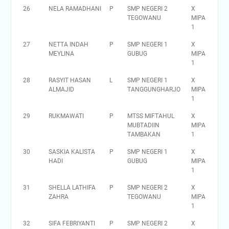
26
NELA RAMADHANI
P
SMP NEGERI 2
X
TEGOWANU
MIPA
1
27
NETTA INDAH
P
SMP NEGERI 1
X
MEYLINA
GUBUG
MIPA
1
28
RASYIT HASAN
L
SMP NEGERI 1
X
ALMAJID
TANGGUNGHARJO
MIPA
1
29
RUKMAWATI
P
MTSS MIFTAHUL
X
MUBTADIIN
MIPA
TAMBAKAN
1
30
SASKIA KALISTA
P
SMP NEGERI 1
X
HADI
GUBUG
MIPA
1
31
SHELLA LATHIFA
P
SMP NEGERI 2
X
ZAHRA
TEGOWANU
MIPA
1
32
SIFA FEBRIYANTI
P
SMP NEGERI 2
X