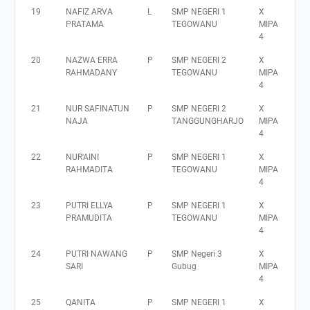
19
NAFIZ ARVA
L
SMP NEGERI 1
X
PRATAMA
TEGOWANU
MIPA
4
20
NAZWA ERRA
P
SMP NEGERI 2
X
RAHMADANY
TEGOWANU
MIPA
4
21
NUR SAFINATUN
P
SMP NEGERI 2
X
NAJA
TANGGUNGHARJO
MIPA
4
22
NUR'AINI
P
SMP NEGERI 1
X
RAHMADITA
TEGOWANU
MIPA
4
23
PUTRI ELLYA
P
SMP NEGERI 1
X
PRAMUDITA
TEGOWANU
MIPA
4
24
PUTRI NAWANG
P
SMP Negeri 3
X
SARI
Gubug
MIPA
4
25
QANITA
P
SMP NEGERI 1
X