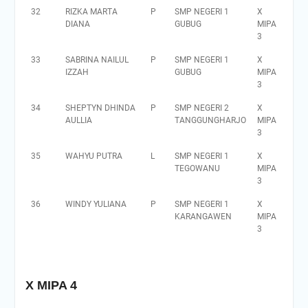
32
RIZKA MARTA
P
SMP NEGERI 1
X
DIANA
GUBUG
MIPA
3
33
SABRINA NAILUL
P
SMP NEGERI 1
X
IZZAH
GUBUG
MIPA
3
34
SHEPTYN DHINDA
P
SMP NEGERI 2
X
AULLIA
TANGGUNGHARJO
MIPA
3
35
WAHYU PUTRA
L
SMP NEGERI 1
X
TEGOWANU
MIPA
3
36
WINDY YULIANA
P
SMP NEGERI 1
X
KARANGAWEN
MIPA
3
X MIPA 4