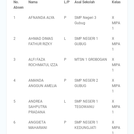
No.
Nama
L/P
Asal Sekolah
Kelas
Absen
1
AFNANDA ALYA
P
SMP Negeri 3
X
Gubug
MIPA
1
2
AHMAD DIMAS
L
SMP NEGERI 1
X
FATHUR RIZKY
GUBUG
MIPA
1
3
ALFI FAZA
P
MTSN 1 GROBOGAN
X
ROCHMATUL IZZA
MIPA
1
4
AMANDA
P
SMP NEGERI 2
X
ANGGUN AMELIA
GUBUG
MIPA
1
5
ANDREA
L
SMP NEGERI 1
X
SAHPUTRA
TEGOWANU
MIPA
PRADANA
1
6
ANGGIETA
P
SMP NEGERI 1
X
MAHARANI
KEDUNGJATI
MIPA
1