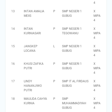
4
13
INTAN AMALIA
P
SMP NEGERI 1
X
MEIIS
GUBUG
MIPA
4
14
INTAN
P
SMP NEGERI 1
X
KURNIASARI
TEGOWANU
MIPA
4
15
JANGKEP
L
SMP NEGERI 1
X
LOCANA
GUBUG
MIPA
4
16
KHUSI ZAFIKA
P
SMP NEGERI 1
X
PUTRI
GUBUG
MIPA
4
17
LINDY
P
SMP IT AL FIRDAUS
X
HANANJIWO
GUBUG
MIPA
PUTRI
4
18
MAULIDA CAHYA
P
SMP
X
KURNIA
MUHAMMADIYAH
MIPA
GUBUG
4