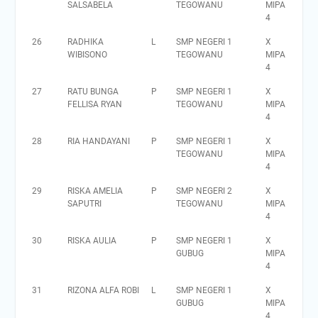
SALSABELA
TEGOWANU
MIPA
4
26
RADHIKA
L
SMP NEGERI 1
X
WIBISONO
TEGOWANU
MIPA
4
27
RATU BUNGA
P
SMP NEGERI 1
X
FELLISA RYAN
TEGOWANU
MIPA
4
28
RIA HANDAYANI
P
SMP NEGERI 1
X
TEGOWANU
MIPA
4
29
RISKA AMELIA
P
SMP NEGERI 2
X
SAPUTRI
TEGOWANU
MIPA
4
30
RISKA AULIA
P
SMP NEGERI 1
X
GUBUG
MIPA
4
31
RIZONA ALFA ROBI
L
SMP NEGERI 1
X
GUBUG
MIPA
4