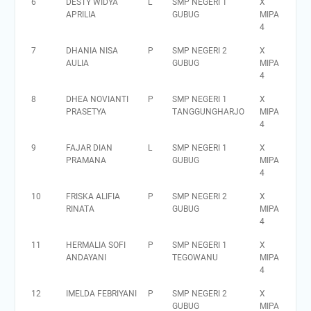
6
DESTY WIDYA
L
SMP NEGERI 1
X
APRILIA
GUBUG
MIPA
4
7
DHANIA NISA
P
SMP NEGERI 2
X
AULIA
GUBUG
MIPA
4
8
DHEA NOVIANTI
P
SMP NEGERI 1
X
PRASETYA
TANGGUNGHARJO
MIPA
4
9
FAJAR DIAN
L
SMP NEGERI 1
X
PRAMANA
GUBUG
MIPA
4
10
FRISKA ALIFIA
P
SMP NEGERI 2
X
RINATA
GUBUG
MIPA
4
11
HERMALIA SOFI
P
SMP NEGERI 1
X
ANDAYANI
TEGOWANU
MIPA
4
12
IMELDA FEBRIYANI
P
SMP NEGERI 2
X
GUBUG
MIPA