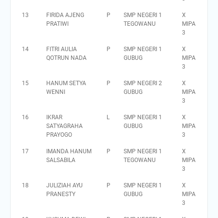
13
FIRIDA AJENG
P
SMP NEGERI 1
X
PRATIWI
TEGOWANU
MIPA
3
14
FITRI AULIA
P
SMP NEGERI 1
X
QOTRUN NADA
GUBUG
MIPA
3
15
HANUM SETYA
P
SMP NEGERI 2
X
WENNI
GUBUG
MIPA
3
16
IKRAR
L
SMP NEGERI 1
X
SATYAGRAHA
GUBUG
MIPA
PRAYOGO
3
17
IMANDA HANUM
P
SMP NEGERI 1
X
SALSABILA
TEGOWANU
MIPA
3
18
JULIZIAH AYU
P
SMP NEGERI 1
X
PRANESTY
GUBUG
MIPA
3