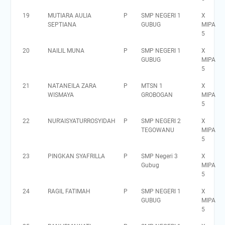
19
MUTIARA AULIA
P
SMP NEGERI 1
X
SEPTIANA
GUBUG
MIPA
5
20
NAILIL MUNA
P
SMP NEGERI 1
X
GUBUG
MIPA
5
21
NATANEILA ZARA
P
MTSN 1
X
WISMAYA
GROBOGAN
MIPA
5
22
NUR'AISYATURROSYIDAH
P
SMP NEGERI 2
X
TEGOWANU
MIPA
5
23
PINGKAN SYAFRILLA
P
SMP Negeri 3
X
Gubug
MIPA
5
24
RAGIL FATIMAH
P
SMP NEGERI 1
X
GUBUG
MIPA
5