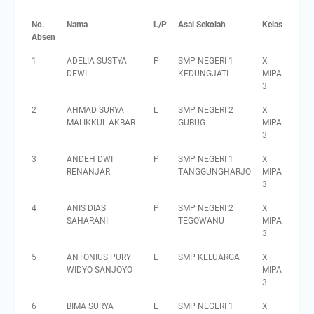
No.
Nama
L/P
Asal Sekolah
Kelas
Absen
1
ADELIA SUSTYA
P
SMP NEGERI 1
X
DEWI
KEDUNGJATI
MIPA
3
2
AHMAD SURYA
L
SMP NEGERI 2
X
MALIKKUL AKBAR
GUBUG
MIPA
3
3
ANDEH DWI
P
SMP NEGERI 1
X
RENANJAR
TANGGUNGHARJO
MIPA
3
4
ANIS DIAS
P
SMP NEGERI 2
X
SAHARANI
TEGOWANU
MIPA
3
5
ANTONIUS PURY
L
SMP KELUARGA
X
WIDYO SANJOYO
MIPA
3
6
BIMA SURYA
L
SMP NEGERI 1
X