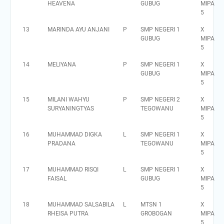
HEAVENA
GUBUG
MIPA
5
13
MARINDA AYU ANJANI
P
SMP NEGERI 1
X
GUBUG
MIPA
5
14
MELIYANA
P
SMP NEGERI 1
X
GUBUG
MIPA
5
15
MILANI WAHYU
P
SMP NEGERI 2
X
SURYANINGTYAS
TEGOWANU
MIPA
5
16
MUHAMMAD DIGKA
L
SMP NEGERI 1
X
PRADANA
TEGOWANU
MIPA
5
17
MUHAMMAD RISQI
L
SMP NEGERI 1
X
FAISAL
GUBUG
MIPA
5
18
MUHAMMAD SALSABILA
L
MTSN 1
X
RHEISA PUTRA
GROBOGAN
MIPA
5