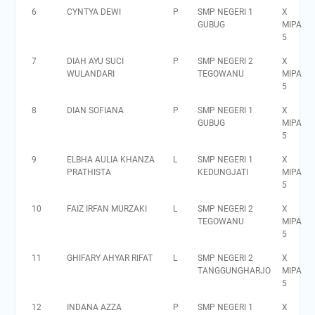
6
CYNTYA DEWI
P
SMP NEGERI 1
X
GUBUG
MIPA
5
7
DIAH AYU SUCI
P
SMP NEGERI 2
X
WULANDARI
TEGOWANU
MIPA
5
8
DIAN SOFIANA
P
SMP NEGERI 1
X
GUBUG
MIPA
5
9
ELBHA AULIA KHANZA
L
SMP NEGERI 1
X
PRATHISTA
KEDUNGJATI
MIPA
5
10
FAIZ IRFAN MURZAKI
L
SMP NEGERI 2
X
TEGOWANU
MIPA
5
11
GHIFARY AHYAR RIFAT
L
SMP NEGERI 2
X
TANGGUNGHARJO
MIPA
5
12
INDANA AZZA
P
SMP NEGERI 1
X