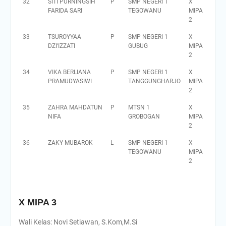
32
SITI PURNINGSIH
P
SMP NEGERI 1
X
FARIDA SARI
TEGOWANU
MIPA
2
33
TSUROYYAA
P
SMP NEGERI 1
X
DZI'IZZATI
GUBUG
MIPA
2
34
VIKA BERLIANA
P
SMP NEGERI 1
X
PRAMUDYASIWI
TANGGUNGHARJO
MIPA
2
35
ZAHRA MAHDATUN
P
MTSN 1
X
NIFA
GROBOGAN
MIPA
2
36
ZAKY MUBAROK
L
SMP NEGERI 1
X
TEGOWANU
MIPA
2
X MIPA 3
Wali Kelas: Novi Setiawan, S.Kom,M.Si