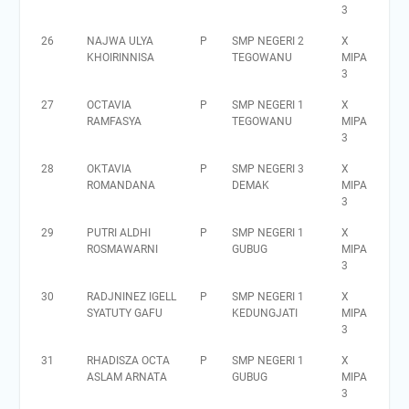
3
26
NAJWA ULYA
P
SMP NEGERI 2
X
KHOIRINNISA
TEGOWANU
MIPA
3
27
OCTAVIA
P
SMP NEGERI 1
X
RAMFASYA
TEGOWANU
MIPA
3
28
OKTAVIA
P
SMP NEGERI 3
X
ROMANDANA
DEMAK
MIPA
3
29
PUTRI ALDHI
P
SMP NEGERI 1
X
ROSMAWARNI
GUBUG
MIPA
3
30
RADJNINEZ IGELL
P
SMP NEGERI 1
X
SYATUTY GAFU
KEDUNGJATI
MIPA
3
31
RHADISZA OCTA
P
SMP NEGERI 1
X
ASLAM ARNATA
GUBUG
MIPA
3