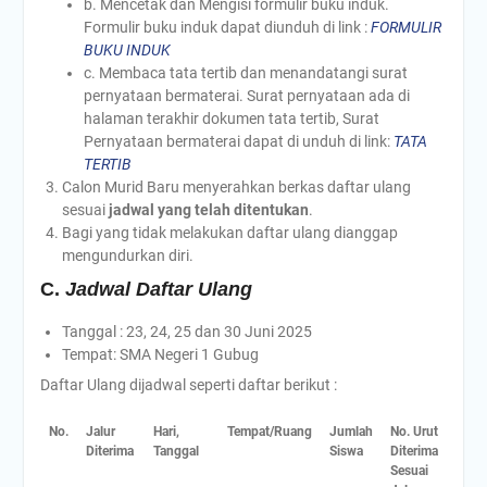
b. Mencetak dan Mengisi formulir buku induk.
Formulir buku induk dapat diunduh di link :
FORMULIR
BUKU INDUK
c. Membaca tata tertib dan menandatangi surat
pernyataan bermaterai. Surat pernyataan ada di
halaman terakhir dokumen tata tertib, Surat
Pernyataan bermaterai dapat di unduh di link:
TATA
TERTIB
Calon Murid Baru menyerahkan berkas daftar ulang
sesuai
jadwal yang telah ditentukan
.
Bagi yang tidak melakukan daftar ulang dianggap
mengundurkan diri.
C.
Jadwal Daftar Ulang
Tanggal : 23, 24, 25 dan 30 Juni 2025
Tempat: SMA Negeri 1 Gubug
Daftar Ulang dijadwal seperti daftar berikut :
No.
Jalur
Hari,
Tempat/Ruang
Jumlah
No. Urut
Diterima
Tanggal
Siswa
Diterima
Sesuai