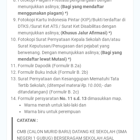
Fotokopi Piagam Prestasi/penghargaan dengan
menunjukkan aslinya;
(Bagi yang mendaftar
menggunakan piagam) *)
Fotokopi Kartu Indonesia Pintar (KIP)/Bukti terdaftar di
DTKS /Surat Ket ATS / Surat Ket Disabilitas dengan
menunjukkan aslinya;
(Khusus Jalur Afirmasi) *)
Fotokopi Surat Pernyataan Kepala Sekolah dan/atau
Surat Keputusan/Penugasan dari pejabat yang
berwenang. Dengan menunjukkan aslinya;
(Bagi yang
mendaftar lewat Mutasi)
*)
Formulir Dapodik (Formulir B.2a)
Formulir Buku Induk (Formulir B. 2b)
Surat Pernyataan dan Kesanggupan Mematuhi Tata
Tertib Sekolah;
(ditempel materai Rp.10.000,- dan
ditandatangani)
(Formulir B. 2c)
Formulir persyaratan
No. 11 s.d. 13
dimasukkan map.
Warna merah untuk laki-laki dan
Warna biru untuk perempuan
CATATAN :
CMB (CALON MURID BARU) DATANG KE SEKOLAH (SMA
NEGERI 1 GUBUG) BERSERAGAM SEKOLAH ASAL